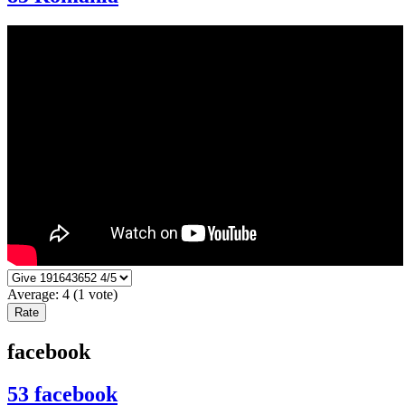
Average:
4
(
1
vote)
facebook
53 facebook