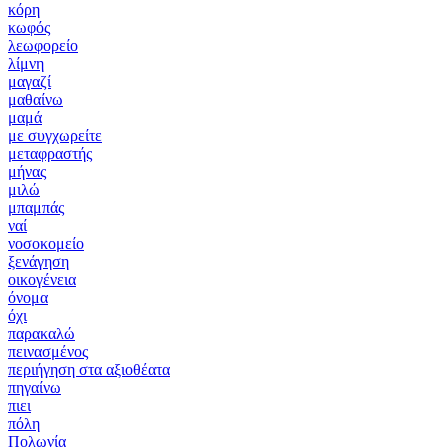
κόρη
κωφός
λεωφορείο
λίμνη
μαγαζί
μαθαίνω
μαμά
με συγχωρείτε
μεταφραστής
μήνας
μιλώ
μπαμπάς
ναί
νοσοκομείο
ξενάγηση
οικογένεια
όνομα
όχι
παρακαλώ
πεινασμένος
περιήγηση στα αξιοθέατα
πηγαίνω
πιει
πόλη
Πολωνία