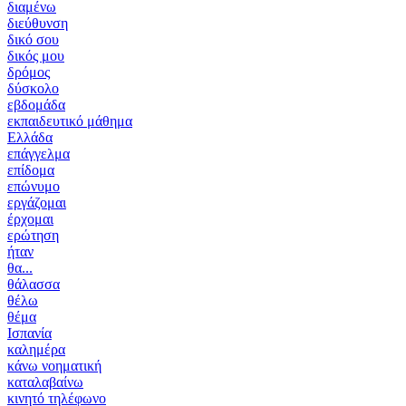
διαμένω
διεύθυνση
δικό σου
δικός μου
δρόμος
δύσκολο
εβδομάδα
εκπαιδευτικό μάθημα
Ελλάδα
επάγγελμα
επίδομα
επώνυμο
εργάζομαι
έρχομαι
ερώτηση
ήταν
θα...
θάλασσα
θέλω
θέμα
Ισπανία
καλημέρα
κάνω νοηματική
καταλαβαίνω
κινητό τηλέφωνο