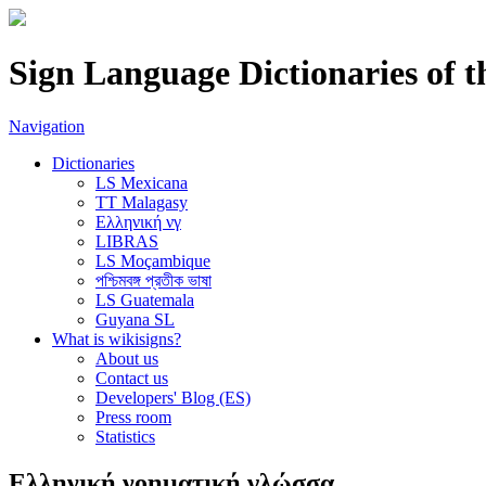
Sign Language Dictionaries of 
Navigation
Dictionaries
LS Mexicana
TT Malagasy
Ελληνική νγ
LIBRAS
LS Moçambique
পশ্চিমবঙ্গ প্রতীক ভাষা
LS Guatemala
Guyana SL
What is wikisigns?
About us
Contact us
Developers' Blog (ES)
Press room
Statistics
Ελληνική νοηματική γλώσσα