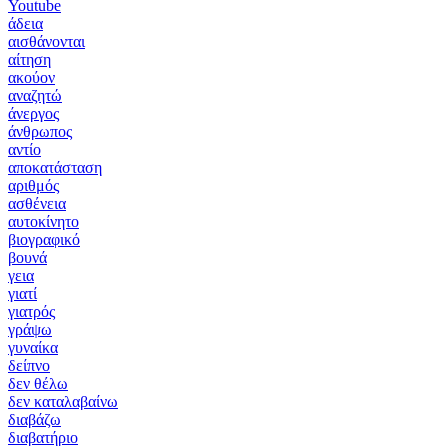
Youtube
άδεια
αισθάνονται
αίτηση
ακούον
αναζητώ
άνεργος
άνθρωπος
αντίο
αποκατάσταση
αριθμός
ασθένεια
αυτοκίνητο
βιογραφικό
βουνά
γεια
γιατί
γιατρός
γράψω
γυναίκα
δείπνο
δεν θέλω
δεν καταλαβαίνω
διαβάζω
διαβατήριο