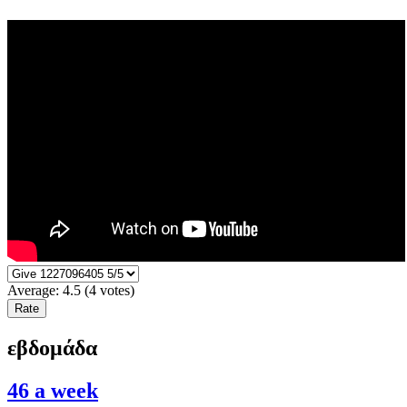
Average:
4.5
(
4
votes)
εβδομάδα
46 a week