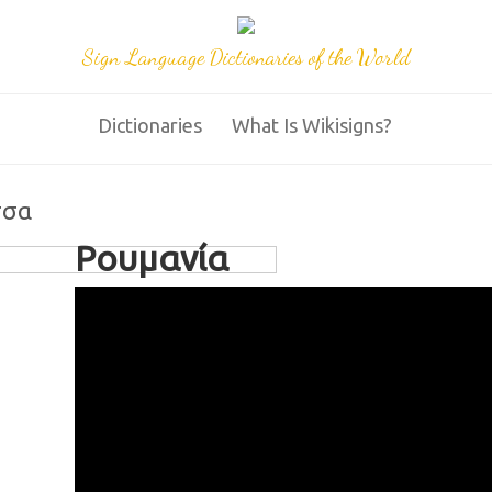
Sign Language Dictionaries of the World
Dictionaries
What Is Wikisigns?
σσα
Ρουμανία
85 Romania