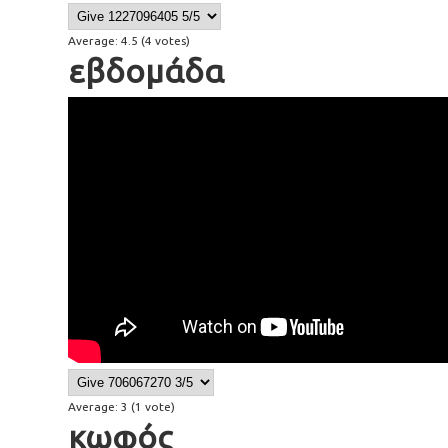
Average:
4.5
(
4
votes)
εβδομάδα
46 a week
Average:
3
(
1
vote)
κωφός