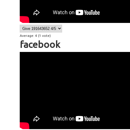
Average:
4
(
1
vote)
facebook
53 facebook