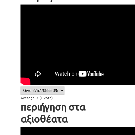
8 a deaf person
Average:
3
(
1
vote)
περιήγηση στα
αξιοθέατα
100 to do sightseeing