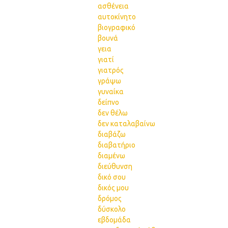
ασθένεια
αυτοκίνητο
βιογραφικό
βουνά
γεια
γιατί
γιατρός
γράψω
γυναίκα
δείπνο
δεν θέλω
δεν καταλαβαίνω
διαβάζω
διαβατήριο
διαμένω
διεύθυνση
δικό σου
δικός μου
δρόμος
δύσκολο
εβδομάδα