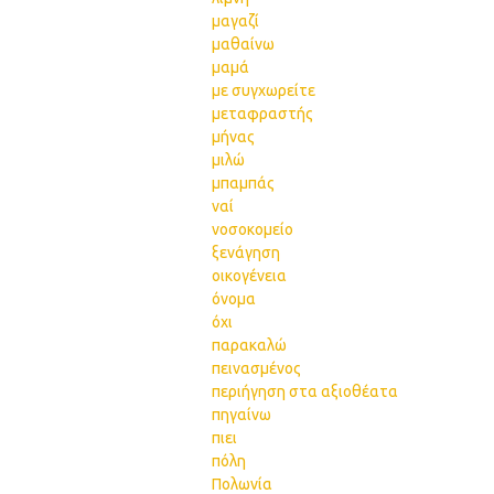
μαγαζί
μαθαίνω
μαμά
με συγχωρείτε
μεταφραστής
μήνας
μιλώ
μπαμπάς
ναί
νοσοκομείο
ξενάγηση
οικογένεια
όνομα
όχι
παρακαλώ
πεινασμένος
περιήγηση στα αξιοθέατα
πηγαίνω
πιει
πόλη
Πολωνία