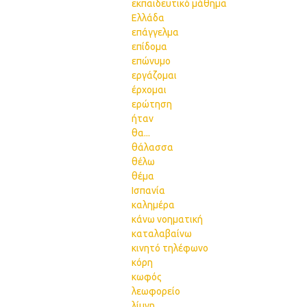
εκπαιδευτικό μάθημα
Ελλάδα
επάγγελμα
επίδομα
επώνυμο
εργάζομαι
έρχομαι
ερώτηση
ήταν
θα...
θάλασσα
θέλω
θέμα
Ισπανία
καλημέρα
κάνω νοηματική
καταλαβαίνω
κινητό τηλέφωνο
κόρη
κωφός
λεωφορείο
λίμνη