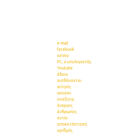
e-mail
facebook
ooVoo
PC, ο υπολογιστής
Youtube
άδεια
αισθάνονται
αίτηση
ακούον
αναζητώ
άνεργος
άνθρωπος
αντίο
αποκατάσταση
αριθμός