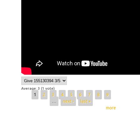
Average:
3
(
1
vote)
Pages
1
2
3
4
5
6
7
8
9
…
next ›
last »
more