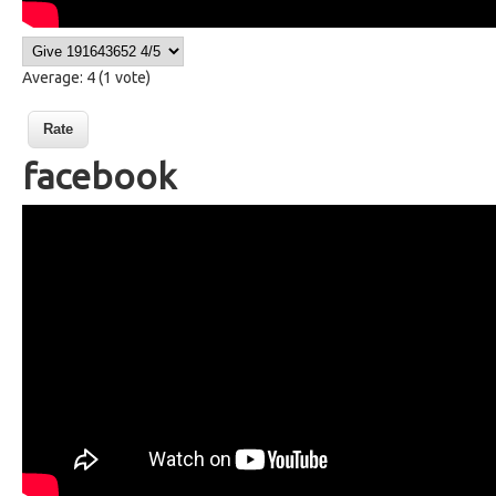
Average:
4
(
1
vote)
facebook
53 facebook