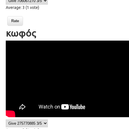
Average:
3
(
1
vote)
κωφός
8 a deaf person