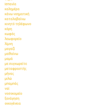
Ισπανία
καλημέρα
κάνω νοηματική
καταλαβαίνω
κινητό τηλέφωνο
κόρη
κωφός
λεωφορείο
λίμνη
μαγαζί
μαθαίνω
μαμά
με συγχωρείτε
μεταφραστής
μήνας
μιλώ
μπαμπάς
ναί
νοσοκομείο
ξενάγηση
οικογένεια