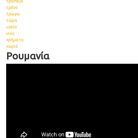
τράπεζα
τρένο
τρώγω
τώρα
υγεία
υιός
χρήματα
χωριό
Ρουμανία
85 Romania