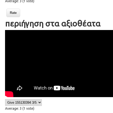
Average:
3
(
1
vote)
περιήγηση στα αξιοθέατα
100 to do sightseeing
Average:
3
(
1
vote)