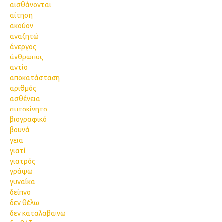
αισθάνονται
αίτηση
ακούον
αναζητώ
άνεργος
άνθρωπος
αντίο
αποκατάσταση
αριθμός
ασθένεια
αυτοκίνητο
βιογραφικό
βουνά
γεια
γιατί
γιατρός
γράψω
γυναίκα
δείπνο
δεν θέλω
δεν καταλαβαίνω