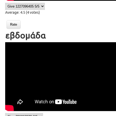
Average:
4.5
(
4
votes)
εβδομάδα
46 a week