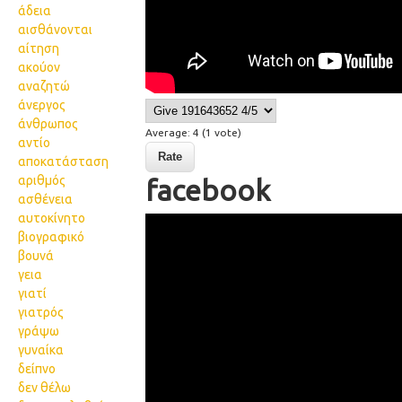
άδεια
αισθάνονται
αίτηση
ακούον
αναζητώ
άνεργος
άνθρωπος
Average:
4
(
1
vote)
αντίο
αποκατάσταση
αριθμός
facebook
ασθένεια
αυτοκίνητο
53 facebook
βιογραφικό
βουνά
γεια
γιατί
γιατρός
γράψω
γυναίκα
δείπνο
δεν θέλω