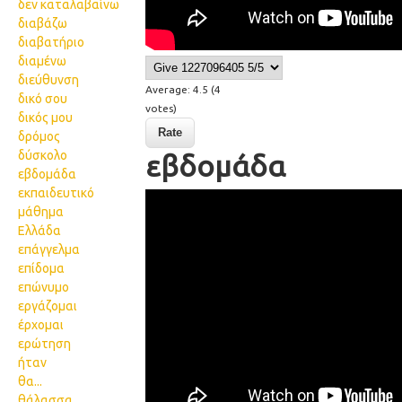
δεν καταλαβαίνω
διαβάζω
διαβατήριο
διαμένω
διεύθυνση
Average:
4.5
(
4
δικό σου
votes)
δικός μου
δρόμος
δύσκολο
εβδομάδα
εβδομάδα
εκπαιδευτικό
46 a week
μάθημα
Ελλάδα
επάγγελμα
επίδομα
επώνυμο
εργάζομαι
έρχομαι
ερώτηση
ήταν
θα...
θάλασσα