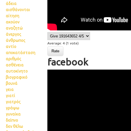
άδεια
αισθάνονται
αίτηση
ακούον
αναζητώ
άνεργος
άνθρωπος
Average:
4
(
1
vote)
αντίο
αποκατάσταση
αριθμός
facebook
ασθένεια
αυτοκίνητο
53 facebook
βιογραφικό
βουνά
γεια
γιατί
γιατρός
γράψω
γυναίκα
δείπνο
δεν θέλω