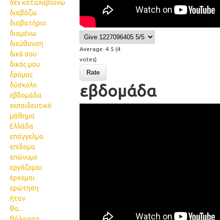
δεν καταλαβαίνω
διαβάζω
διαβατήριο
διαμένω
διεύθυνση
Average:
4.5
(
4
δικό σου
votes)
δικός μου
δρόμος
δύσκολο
εβδομάδα
εβδομάδα
εκπαιδευτικό
46 a week
μάθημα
Ελλάδα
επάγγελμα
επίδομα
επώνυμο
εργάζομαι
έρχομαι
ερώτηση
ήταν
θα...
θάλασσα