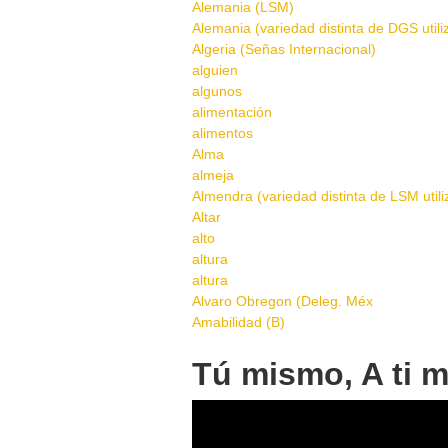
Alemania (LSM)
Alemania (variedad distinta de DGS util
Algeria (Señas Internacional)
alguien
algunos
alimentación
alimentos
Alma
almeja
Almendra (variedad distinta de LSM util
Altar
alto
altura
altura
Alvaro Obregon (Deleg. Méx
Amabilidad (B)
Pages
Tú mismo, A ti 
IMG 9621