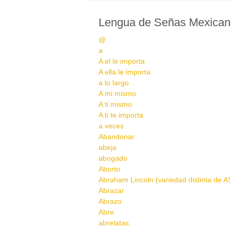
Lengua de Señas Mexica
@
a
A el le importa
A ella le importa
a lo largo
A mi mismo
A ti mismo
A ti te importa
a veces
Abandonar
abeja
abogado
Aborto
Abraham Lincoln (variedad distinta de AS
Abrazar
Abrazo
Abre
abrelatas