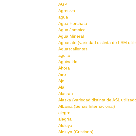
AGP
Agresivo
agua
Agua Horchata
Agua Jamaica
Agua Mineral
Aguacate (variedad distinta de LSM util
Aguascalientes
águila
Aguinaldo
Ahora
Aire
Ajo
Ala
Alacrán
Alaska (variedad distinta de ASL utilizad
Albania (Señas Internacional)
alegre
alegría
Aleluya
Aleluya (Cristiano)