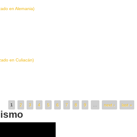
izado en Alemania)
izado en Culiacán)
1
2
3
4
5
6
7
8
9
…
next ›
last »
mismo