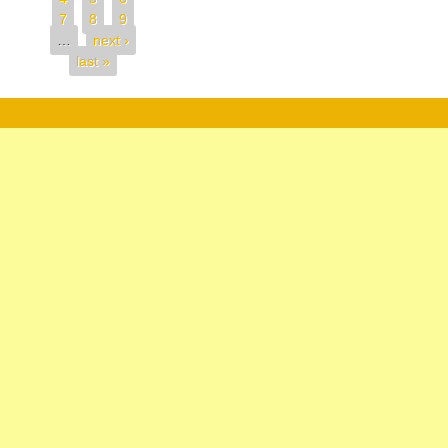
7
8
9
…
next ›
last »