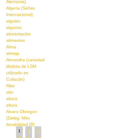
Alemania)
Algeria (Señas
Internacional)
alguien
algunos
alimentación
alimentos
Alma
almeja
Almendra (variedad
distinta de LSM
utilizado en
Culiacán)
Altar
alto
altura
altura
Alvaro Obregon
(Deleg. Méx
Amabilidad (B)
Pages
1
2
3
4
5
6