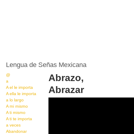
Lengua de Señas Mexicana
@
Abrazo,
a
Abrazar
A el le importa
A ella le importa
a lo largo
Abrazo, Abrazar
A mi mismo
A ti mismo
A ti te importa
a veces
Abandonar