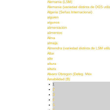
Alemania (LSM)
Alemania (variedad distinta de DGS util
Algeria (Señas Internacional)
alguien
algunos
alimentación
alimentos
Alma
almeja
Almendra (variedad distinta de LSM util
Altar
alto
altura
altura
Alvaro Obregon (Deleg. Méx
Amabilidad (B)
Pages
1
2
3
4
5