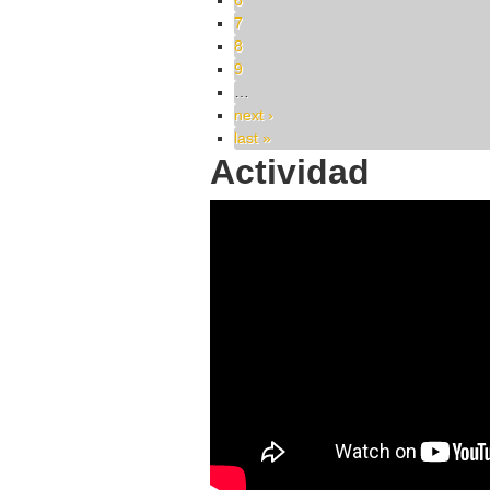
6
7
8
9
…
next ›
last »
Actividad
85