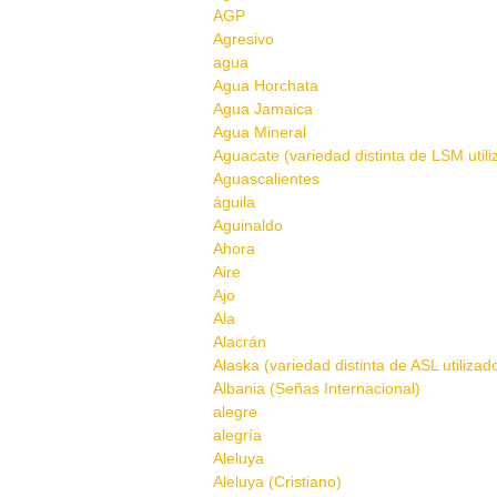
AGP
Agresivo
agua
Agua Horchata
Agua Jamaica
Agua Mineral
Aguacate (variedad distinta de LSM util
Aguascalientes
águila
Aguinaldo
Ahora
Aire
Ajo
Ala
Alacrán
Alaska (variedad distinta de ASL utilizad
Albania (Señas Internacional)
alegre
alegría
Aleluya
Aleluya (Cristiano)