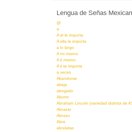
Lengua de Señas Mexica
@
a
A el le importa
A ella le importa
a lo largo
A mi mismo
A ti mismo
A ti te importa
a veces
Abandonar
abeja
abogado
Aborto
Abraham Lincoln (variedad distinta de AS
Abrazar
Abrazo
Abre
abrelatas