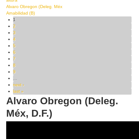
altura
Alvaro Obregon (Deleg. Méx
Amabilidad (B)
Pages
1
2
3
4
5
6
7
8
9
…
next ›
last »
Alvaro Obregon (Deleg.
Méx, D.F.)
86