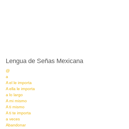
Lengua de Señas Mexicana
@
a
A el le importa
A ella le importa
a lo largo
A mi mismo
A ti mismo
A ti te importa
a veces
Abandonar