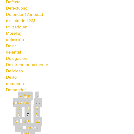
Defecto
Defectuoso
Defender (Variedad
distinta de LSM
utilizado en
Morelia)
definición
Dejar
delantal
Delegación
Deletreomanualmente
Delicioso
Delito
demanda
Demandar
Pages
« first
‹
previous
…
3
4
5
6
7
8
9
10
11
…
next ›
last »