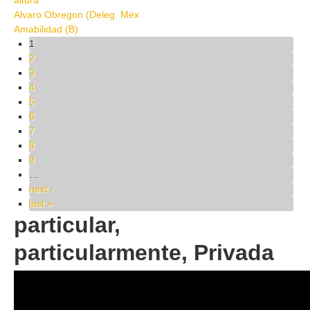
altura
Alvaro Obregon (Deleg. Méx
Amabilidad (B)
Pages
1
2
3
4
5
6
7
8
9
…
next ›
last »
particular,
particularmente, Privada
77