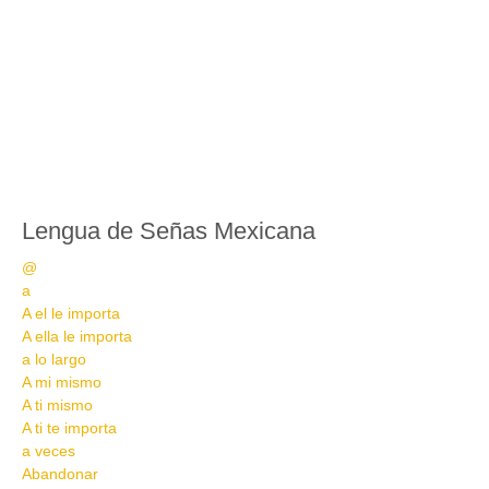
Lengua de Señas Mexicana
@
a
A el le importa
A ella le importa
a lo largo
A mi mismo
A ti mismo
A ti te importa
a veces
Abandonar