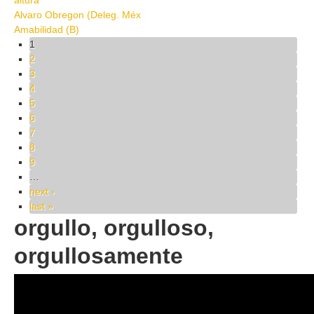
altura
Alvaro Obregon (Deleg. Méx
Amabilidad (B)
Pages
1
2
3
4
5
6
7
8
9
…
next ›
last »
orgullo, orgulloso,
orgullosamente
75