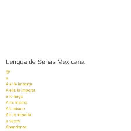
Lengua de Señas Mexicana
@
a
A el le importa
A ella le importa
a lo largo
A mi mismo
A ti mismo
A ti te importa
a veces
Abandonar