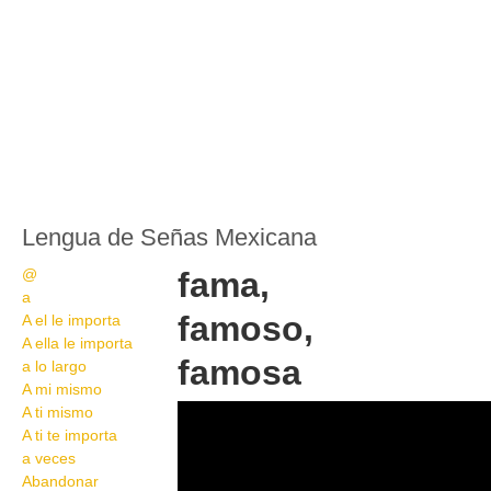
Lengua de Señas Mexicana
@
fama,
a
famoso,
A el le importa
A ella le importa
famosa
a lo largo
A mi mismo
8
A ti mismo
A ti te importa
a veces
Abandonar