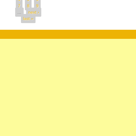
7
8
9
…
next ›
last »