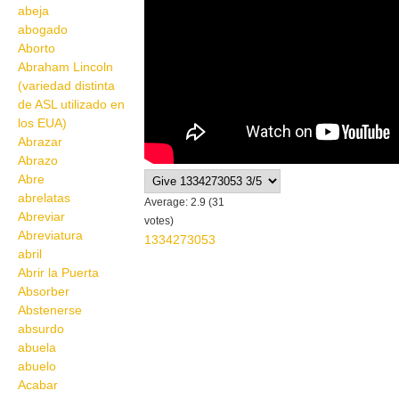
abeja
abogado
Aborto
Abraham Lincoln
(variedad distinta
de ASL utilizado en
los EUA)
Abrazar
Abrazo
Abre
abrelatas
Average:
2.9
(
31
Abreviar
votes)
Abreviatura
1334273053
abril
Abrir la Puerta
Absorber
Abstenerse
absurdo
abuela
abuelo
Acabar