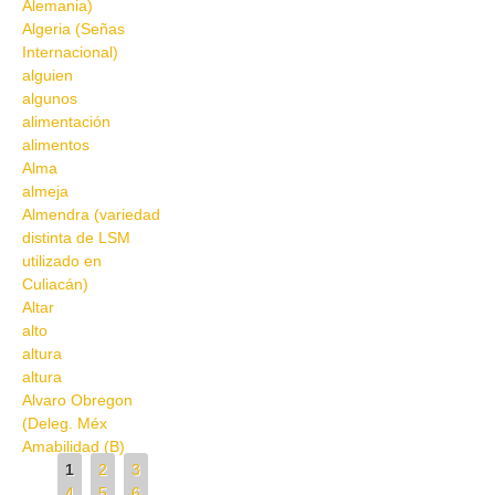
Alemania)
Algeria (Señas
Internacional)
alguien
algunos
alimentación
alimentos
Alma
almeja
Almendra (variedad
distinta de LSM
utilizado en
Culiacán)
Altar
alto
altura
altura
Alvaro Obregon
(Deleg. Méx
Amabilidad (B)
Pages
1
2
3
4
5
6