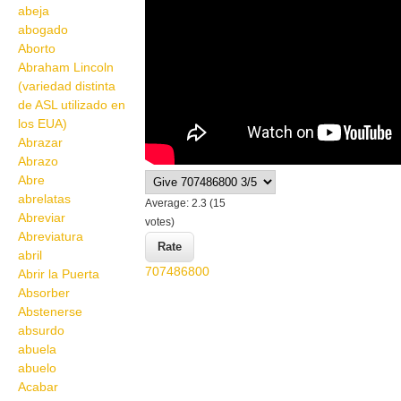
abeja
abogado
Aborto
Abraham Lincoln
(variedad distinta
de ASL utilizado en
los EUA)
Abrazar
Abrazo
Abre
abrelatas
Average:
2.3
(
15
Abreviar
votes)
Abreviatura
abril
707486800
Abrir la Puerta
Absorber
Abstenerse
absurdo
abuela
abuelo
Acabar