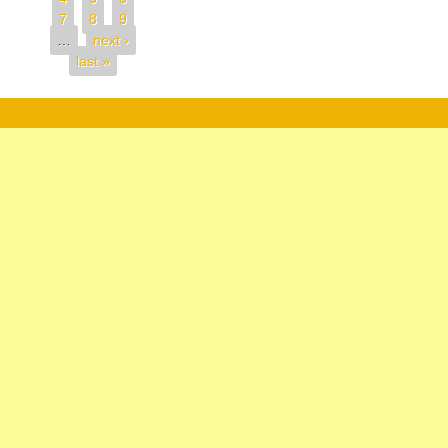
7
8
9
…
next ›
last »