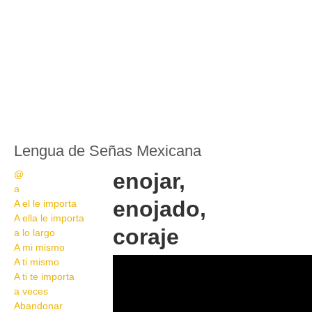
Lengua de Señas Mexicana
@
enojar,
a
enojado,
A el le importa
A ella le importa
coraje
a lo largo
A mi mismo
94
A ti mismo
A ti te importa
a veces
Abandonar