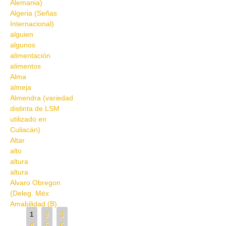
Alemania)
Algeria (Señas
Internacional)
alguien
algunos
alimentación
alimentos
Alma
almeja
Almendra (variedad
distinta de LSM
utilizado en
Culiacán)
Altar
alto
altura
altura
Alvaro Obregon
(Deleg. Méx
Amabilidad (B)
Pages
1
2
3
4
5
6