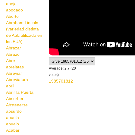
abeja
abogado
Aborto
Abraham Lincoln
(variedad distinta
de ASL utilizado en
los EUA)
Abrazar
Abrazo
Abre
abrelatas
Average:
2.7
(
20
Abreviar
votes)
Abreviatura
1985701812
abril
Abrir la Puerta
Absorber
Abstenerse
absurdo
abuela
abuelo
Acabar