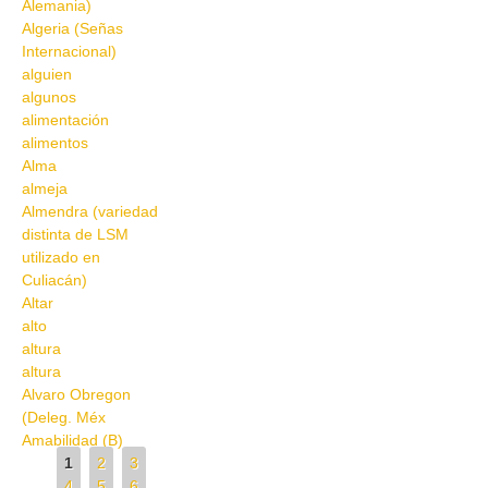
Alemania)
Algeria (Señas
Internacional)
alguien
algunos
alimentación
alimentos
Alma
almeja
Almendra (variedad
distinta de LSM
utilizado en
Culiacán)
Altar
alto
altura
altura
Alvaro Obregon
(Deleg. Méx
Amabilidad (B)
Pages
1
2
3
4
5
6