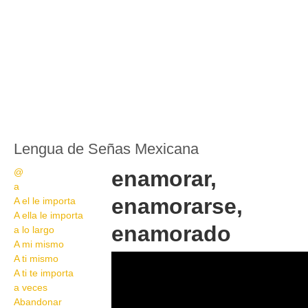
Lengua de Señas Mexicana
@
enamorar,
a
enamorarse,
A el le importa
A ella le importa
enamorado
a lo largo
A mi mismo
Wikisigns Lengua de
A ti mismo
A ti te importa
Señas Mexicana 3625
a veces
Abandonar