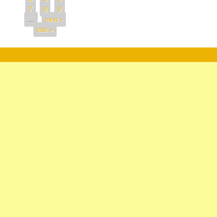
7
8
9
…
next ›
last »