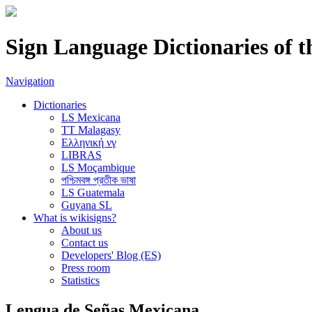
Sign Language Dictionaries of 
Navigation
Dictionaries
LS Mexicana
TT Malagasy
Ελληνική νγ
LIBRAS
LS Moçambique
পশ্চিমবঙ্গ প্রতীক ভাষা
LS Guatemala
Guyana SL
What is wikisigns?
About us
Contact us
Developers' Blog (ES)
Press room
Statistics
Lengua de Señas Mexicana