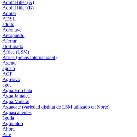
Adolf Hitler (A)
Adolf Hitler (B)
Adorar
ADSL
adulto
Aeronave
Aeropuerto
Aferrar
afortunado
África (LSM)
África (Señas Internacional)
Agente
agosto
AGP
Agresivo
agua
Agua Horchata
Agua Jamaica
Agua Mineral
Aguacate (variedad distinta de LSM utilizado en Norte)
Aguascalientes
águila
Aguinaldo
Ahora
Aire