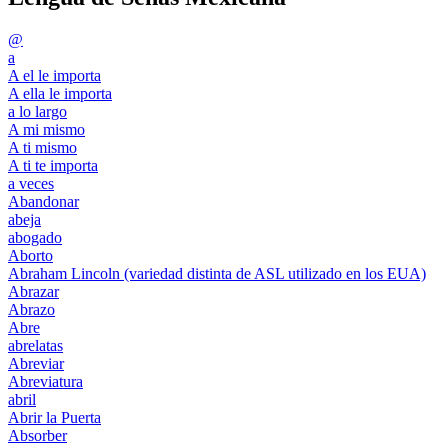
@
a
A el le importa
A ella le importa
a lo largo
A mi mismo
A ti mismo
A ti te importa
a veces
Abandonar
abeja
abogado
Aborto
Abraham Lincoln (variedad distinta de ASL utilizado en los EUA)
Abrazar
Abrazo
Abre
abrelatas
Abreviar
Abreviatura
abril
Abrir la Puerta
Absorber