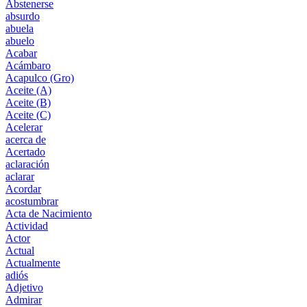
Abstenerse
absurdo
abuela
abuelo
Acabar
Acámbaro
Acapulco (Gro)
Aceite (A)
Aceite (B)
Aceite (C)
Acelerar
acerca de
Acertado
aclaración
aclarar
Acordar
acostumbrar
Acta de Nacimiento
Actividad
Actor
Actual
Actualmente
adiós
Adjetivo
Admirar