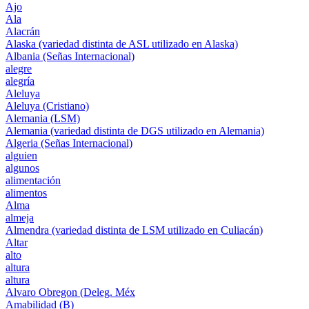
Ajo
Ala
Alacrán
Alaska (variedad distinta de ASL utilizado en Alaska)
Albania (Señas Internacional)
alegre
alegría
Aleluya
Aleluya (Cristiano)
Alemania (LSM)
Alemania (variedad distinta de DGS utilizado en Alemania)
Algeria (Señas Internacional)
alguien
algunos
alimentación
alimentos
Alma
almeja
Almendra (variedad distinta de LSM utilizado en Culiacán)
Altar
alto
altura
altura
Alvaro Obregon (Deleg. Méx
Amabilidad (B)