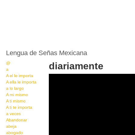
Lengua de Señas Mexicana
@
diariamente
a
A el le importa
Lengua de Señas
A ella le importa
Mexicana dia a dia
a lo largo
A mi mismo
A ti mismo
A ti te importa
a veces
Abandonar
abeja
abogado