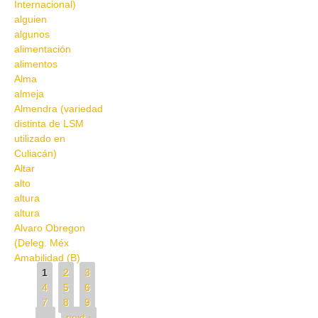
Internacional)
alguien
algunos
alimentación
alimentos
Alma
almeja
Almendra (variedad
distinta de LSM
utilizado en
Culiacán)
Altar
alto
altura
altura
Alvaro Obregon
(Deleg. Méx
Amabilidad (B)
Pages
1
2
3
4
5
6
7
8
9
…
next ›