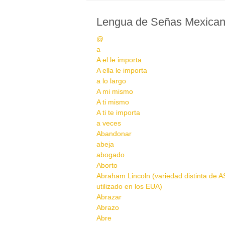
Lengua de Señas Mexica
@
a
A el le importa
A ella le importa
a lo largo
A mi mismo
A ti mismo
A ti te importa
a veces
Abandonar
abeja
abogado
Aborto
Abraham Lincoln (variedad distinta de A
utilizado en los EUA)
Abrazar
Abrazo
Abre