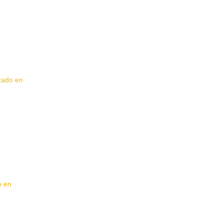
izado en
o en