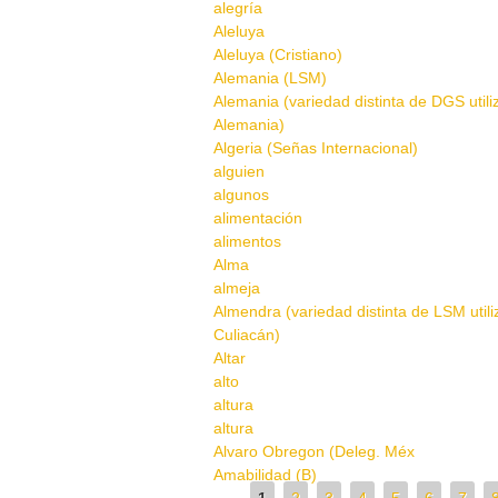
alegría
Aleluya
Aleluya (Cristiano)
Alemania (LSM)
Alemania (variedad distinta de DGS util
Alemania)
Algeria (Señas Internacional)
alguien
algunos
alimentación
alimentos
Alma
almeja
Almendra (variedad distinta de LSM util
Culiacán)
Altar
alto
altura
altura
Alvaro Obregon (Deleg. Méx
Amabilidad (B)