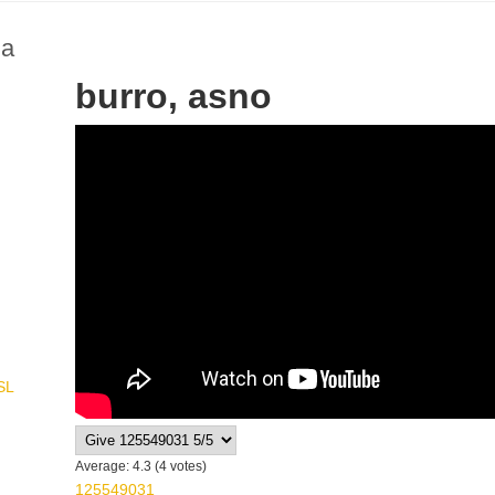
na
burro, asno
WikiSigns Lengua de Señas Mexi
SL
Average:
4.3
(
4
votes)
125549031