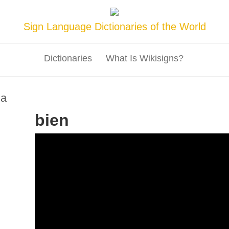
Sign Language Dictionaries of the World
Dictionaries
What Is Wikisigns?
na
bien
51