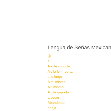
Lengua de Señas Mexica
@
a
A el le importa
A ella le importa
a lo largo
A mi mismo
A ti mismo
A ti te importa
a veces
Abandonar
abeja