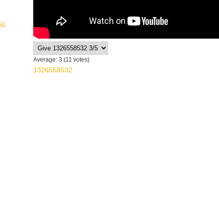
SL
Average:
3
(
11
votes)
1326558532