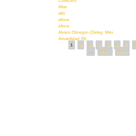
Culiacán)
Altar
alto
altura
altura
Alvaro Obregon (Deleg. Méx
Amabilidad (B)
Pages
1
2
3
4
5
6
7
…
next ›
last »