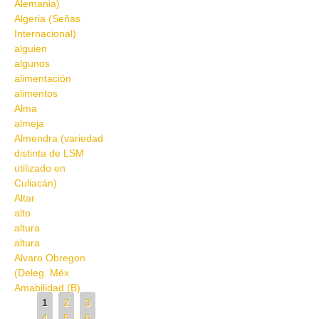
Alemania)
Algeria (Señas
Internacional)
alguien
algunos
alimentación
alimentos
Alma
almeja
Almendra (variedad
distinta de LSM
utilizado en
Culiacán)
Altar
alto
altura
altura
Alvaro Obregon
(Deleg. Méx
Amabilidad (B)
Pages
1
2
3
4
5
6