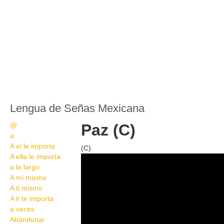
Lengua de Señas Mexicana
@
Paz (C)
a
A el le importa
(C)
A ella le importa
110
a lo largo
A mi mismo
A ti mismo
A ti te importa
a veces
Abandonar