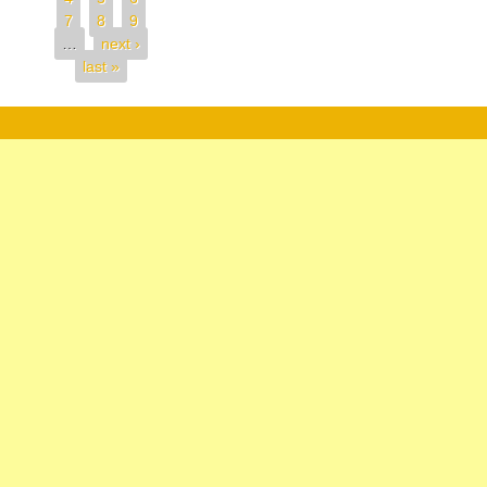
7
8
9
…
next ›
last »