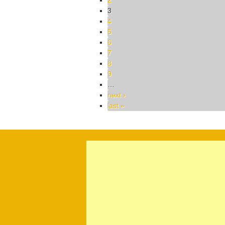
2
3
4
5
6
7
8
9
…
next ›
last »