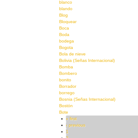
blanco
blando
Blog
Bloquear
Boca
Boda
bodega
Bogota
Bola de nieve
Bolivia (Señas Internacional)
Bomba
Bombero
bonito
Borrador
borrego
Bosnia (Señas Internacional)
Bostón
Bote
Pages
« first
‹ previous
1