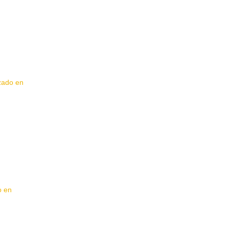
izado en
o en