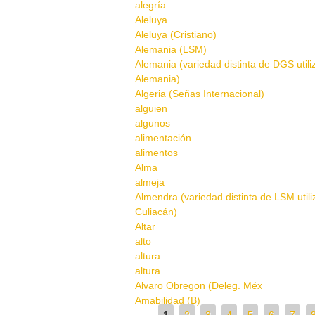
alegría
Aleluya
Aleluya (Cristiano)
Alemania (LSM)
Alemania (variedad distinta de DGS util
Alemania)
Algeria (Señas Internacional)
alguien
algunos
alimentación
alimentos
Alma
almeja
Almendra (variedad distinta de LSM util
Culiacán)
Altar
alto
altura
altura
Alvaro Obregon (Deleg. Méx
Amabilidad (B)