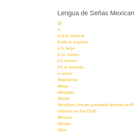
Lengua de Señas Mexica
@
a
A el le importa
A ella le importa
a lo largo
A mi mismo
A ti mismo
A ti te importa
a veces
Abandonar
abeja
abogado
Aborto
Abraham Lincoln (variedad distinta de A
utilizado en los EUA)
Abrazar
Abrazo
Abre