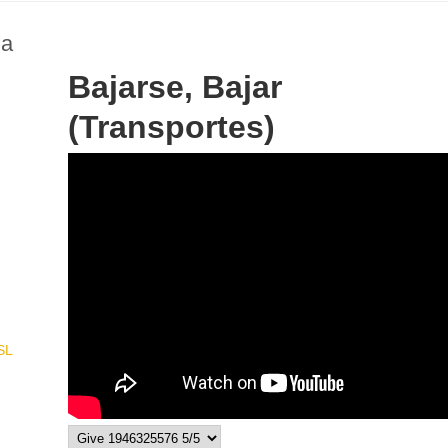
na
Bajarse, Bajar
(Transportes)
186
SL