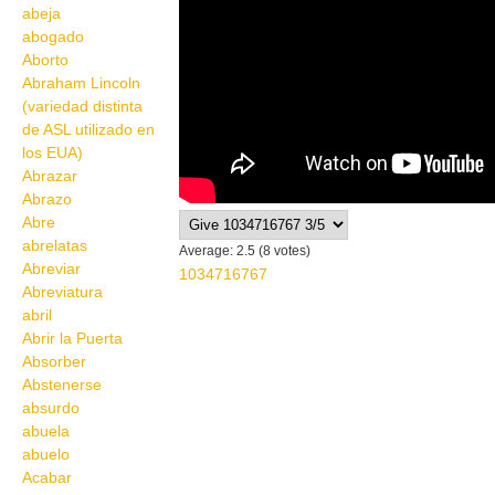
abeja
abogado
Aborto
Abraham Lincoln
(variedad distinta
de ASL utilizado en
los EUA)
Abrazar
Abrazo
Abre
abrelatas
Average:
2.5
(
8
votes)
Abreviar
1034716767
Abreviatura
abril
Abrir la Puerta
Absorber
Abstenerse
absurdo
abuela
abuelo
Acabar