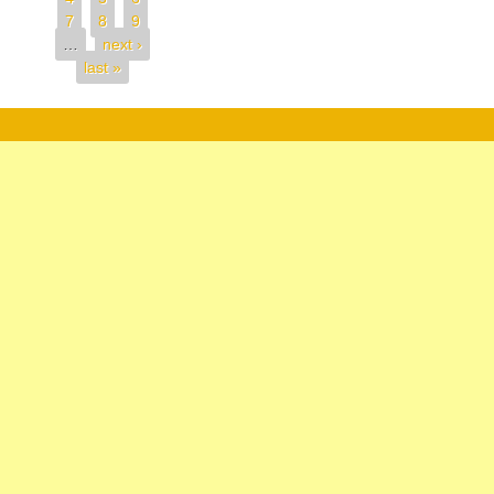
7
8
9
…
next ›
last »