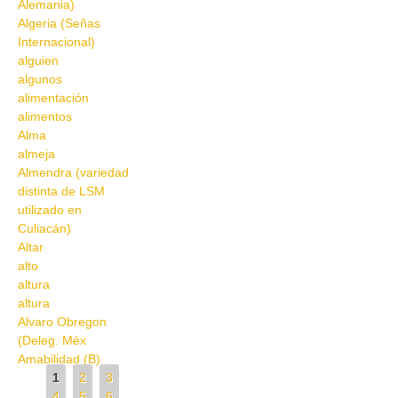
Alemania)
Algeria (Señas
Internacional)
alguien
algunos
alimentación
alimentos
Alma
almeja
Almendra (variedad
distinta de LSM
utilizado en
Culiacán)
Altar
alto
altura
altura
Alvaro Obregon
(Deleg. Méx
Amabilidad (B)
Pages
1
2
3
4
5
6