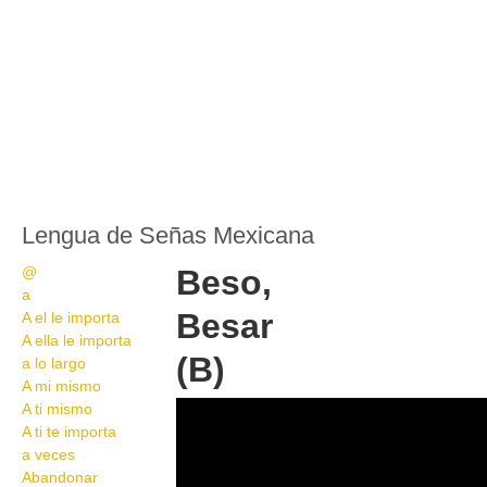
Lengua de Señas Mexicana
@
Beso,
a
Besar
A el le importa
A ella le importa
(B)
a lo largo
A mi mismo
Beso, Besar B
A ti mismo
A ti te importa
a veces
Abandonar