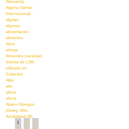
Alemania)
Algeria (Señas
Internacional)
alguien
algunos
alimentación
alimentos
Alma
almeja
Almendra (variedad
distinta de LSM
utilizado en
Culiacán)
Altar
alto
altura
altura
Alvaro Obregon
(Deleg. Méx
Amabilidad (B)
Pages
1
2
3
4
5
6