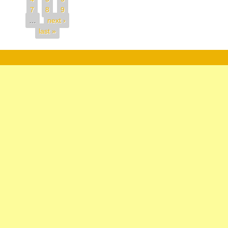
7
8
9
…
next ›
last »