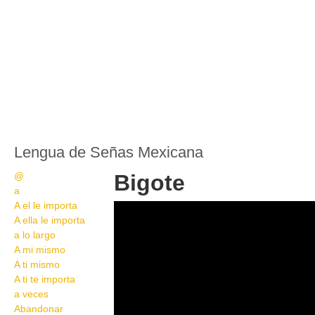
Lengua de Señas Mexicana
@
Bigote
a
A el le importa
IMG 9591
A ella le importa
a lo largo
A mi mismo
A ti mismo
A ti te importa
a veces
Abandonar