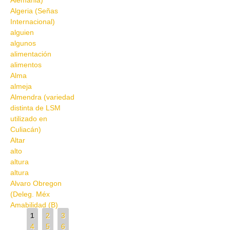
Alemania)
Algeria (Señas
Internacional)
alguien
algunos
alimentación
alimentos
Alma
almeja
Almendra (variedad
distinta de LSM
utilizado en
Culiacán)
Altar
alto
altura
altura
Alvaro Obregon
(Deleg. Méx
Amabilidad (B)
Pages
1
2
3
4
5
6