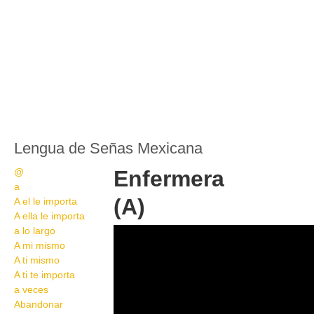
Lengua de Señas Mexicana
@
Enfermera
a
(A)
A el le importa
A ella le importa
a lo largo
IMG 9592
A mi mismo
A ti mismo
A ti te importa
a veces
Abandonar