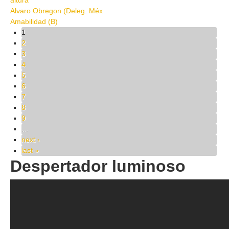
altura
Alvaro Obregon (Deleg. Méx
Amabilidad (B)
Pages
1
2
3
4
5
6
7
8
9
…
next ›
last »
Despertador luminoso
Despertador luminoso