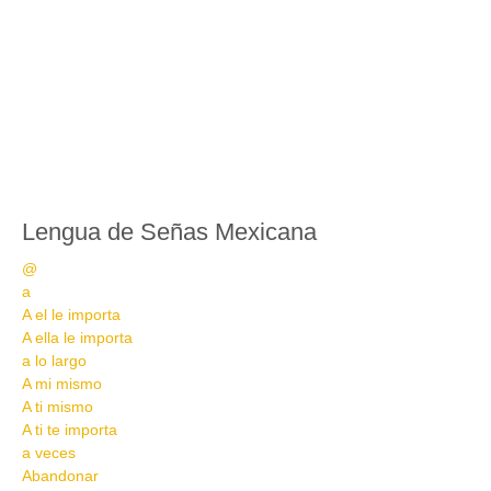
Lengua de Señas Mexicana
@
a
A el le importa
A ella le importa
a lo largo
A mi mismo
A ti mismo
A ti te importa
a veces
Abandonar