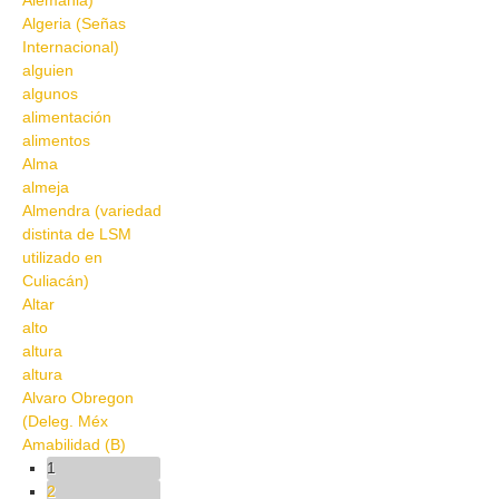
Alemania)
Algeria (Señas
Internacional)
alguien
algunos
alimentación
alimentos
Alma
almeja
Almendra (variedad
distinta de LSM
utilizado en
Culiacán)
Altar
alto
altura
altura
Alvaro Obregon
(Deleg. Méx
Amabilidad (B)
Pages
1
2