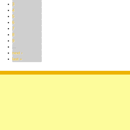
3
4
5
6
7
8
9
…
next ›
last »