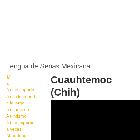
Lengua de Señas Mexicana
@
Cuauhtemoc
a
(Chih)
A el le importa
A ella le importa
a lo largo
36
A mi mismo
A ti mismo
A ti te importa
a veces
Abandonar