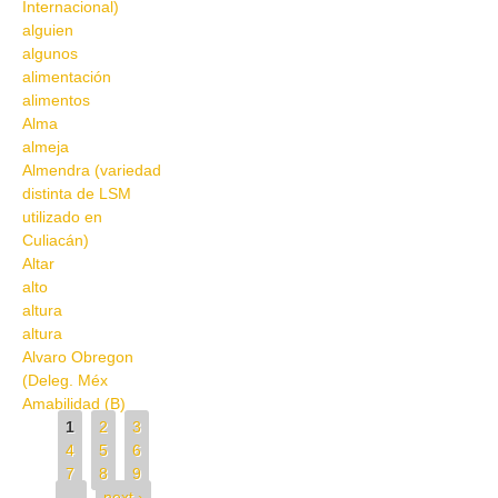
Internacional)
alguien
algunos
alimentación
alimentos
Alma
almeja
Almendra (variedad
distinta de LSM
utilizado en
Culiacán)
Altar
alto
altura
altura
Alvaro Obregon
(Deleg. Méx
Amabilidad (B)
Pages
1
2
3
4
5
6
7
8
9
…
next ›