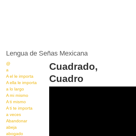
Lengua de Señas Mexicana
@
Cuadrado,
a
Cuadro
A el le importa
A ella le importa
a lo largo
47
A mi mismo
A ti mismo
A ti te importa
a veces
Abandonar
abeja
abogado