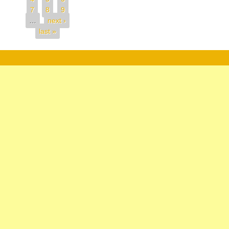
7
8
9
…
next ›
last »