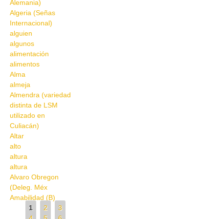
Alemania)
Algeria (Señas
Internacional)
alguien
algunos
alimentación
alimentos
Alma
almeja
Almendra (variedad
distinta de LSM
utilizado en
Culiacán)
Altar
alto
altura
altura
Alvaro Obregon
(Deleg. Méx
Amabilidad (B)
Pages
1
2
3
4
5
6