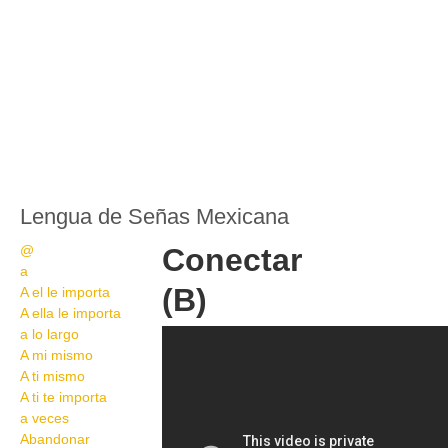
Lengua de Señas Mexicana
@
Conectar
a
(B)
A el le importa
A ella le importa
a lo largo
Conectar 2
A mi mismo
A ti mismo
A ti te importa
a veces
Abandonar