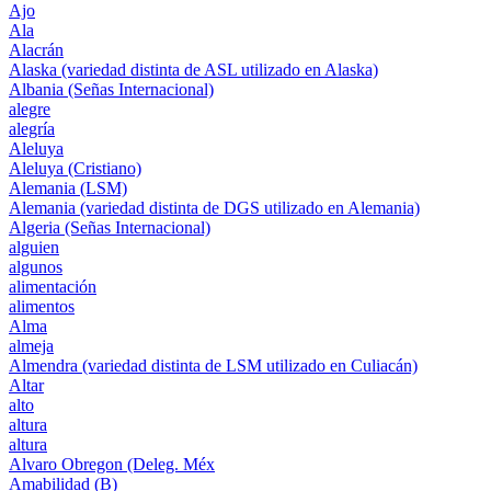
Ajo
Ala
Alacrán
Alaska (variedad distinta de ASL utilizado en Alaska)
Albania (Señas Internacional)
alegre
alegría
Aleluya
Aleluya (Cristiano)
Alemania (LSM)
Alemania (variedad distinta de DGS utilizado en Alemania)
Algeria (Señas Internacional)
alguien
algunos
alimentación
alimentos
Alma
almeja
Almendra (variedad distinta de LSM utilizado en Culiacán)
Altar
alto
altura
altura
Alvaro Obregon (Deleg. Méx
Amabilidad (B)