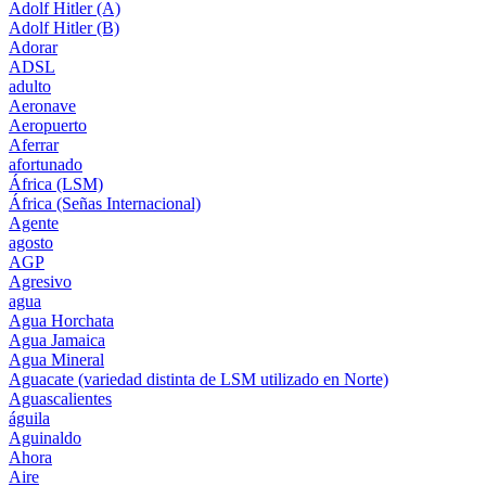
Adolf Hitler (A)
Adolf Hitler (B)
Adorar
ADSL
adulto
Aeronave
Aeropuerto
Aferrar
afortunado
África (LSM)
África (Señas Internacional)
Agente
agosto
AGP
Agresivo
agua
Agua Horchata
Agua Jamaica
Agua Mineral
Aguacate (variedad distinta de LSM utilizado en Norte)
Aguascalientes
águila
Aguinaldo
Ahora
Aire