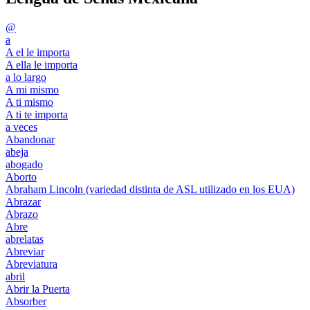
@
a
A el le importa
A ella le importa
a lo largo
A mi mismo
A ti mismo
A ti te importa
a veces
Abandonar
abeja
abogado
Aborto
Abraham Lincoln (variedad distinta de ASL utilizado en los EUA)
Abrazar
Abrazo
Abre
abrelatas
Abreviar
Abreviatura
abril
Abrir la Puerta
Absorber