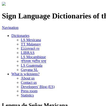
Sign Language Dictionaries of 
Navigation
Dictionaries
LS Mexicana
TT Malagasy
Ελληνική νγ
LIBRAS
LS Moçambique
পশ্চিমবঙ্গ প্রতীক ভাষা
LS Guatemala
Guyana SL
What is wikisigns?
About us
Contact us
Developers' Blog (ES)
Press room
Statistics
Lengua de Señas Mexicana