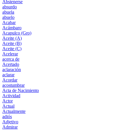
Abstenerse
absurdo
abuela
abuelo
Acabar
Acámbaro
Acapulco (Gro)
Aceite (A)
Aceite (B)
Aceite (C)
Acelerar
acerca de
Acertado
aclaración
aclarar
Acordar
acostumbrar
Acta de Nacimiento
Actividad
Actor
Actual
Actualmente
adiós
Adjetivo
Admirar