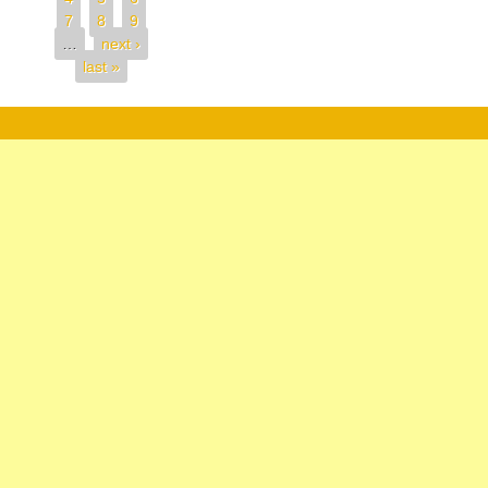
7
8
9
…
next ›
last »