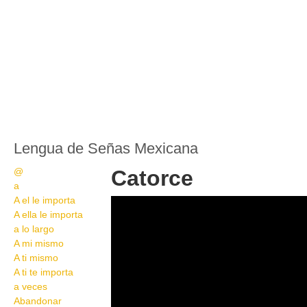
Lengua de Señas Mexicana
@
Catorce
a
A el le importa
Catorce
A ella le importa
a lo largo
A mi mismo
A ti mismo
A ti te importa
a veces
Abandonar