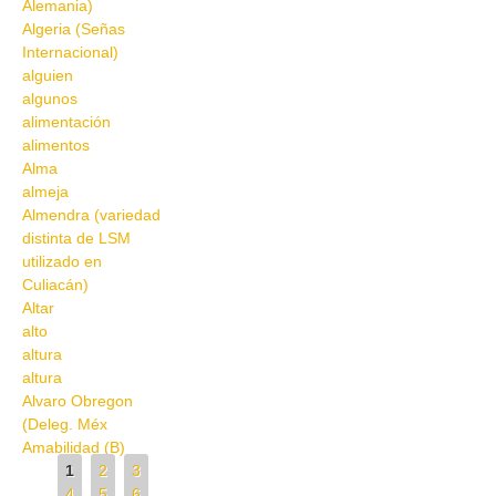
Alemania)
Algeria (Señas
Internacional)
alguien
algunos
alimentación
alimentos
Alma
almeja
Almendra (variedad
distinta de LSM
utilizado en
Culiacán)
Altar
alto
altura
altura
Alvaro Obregon
(Deleg. Méx
Amabilidad (B)
Pages
1
2
3
4
5
6