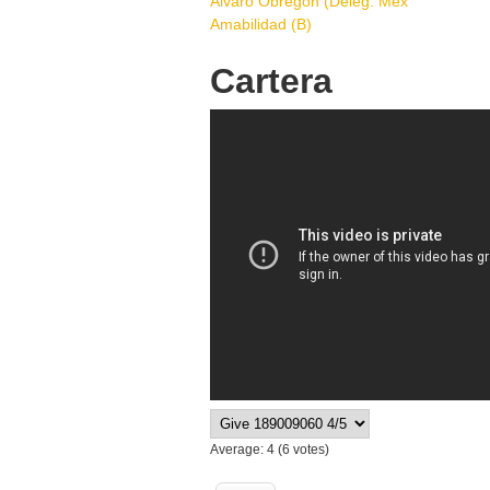
Alvaro Obregon (Deleg. Méx
Amabilidad (B)
Pages
Cartera
Cartera
Average:
4
(
6
votes)