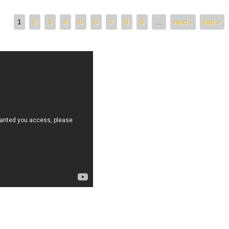
1
2
3
4
5
6
7
8
9
…
next ›
last »