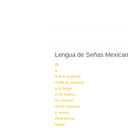
Lengua de Señas Mexica
@
a
A el le importa
A ella le importa
a lo largo
A mi mismo
A ti mismo
A ti te importa
a veces
Abandonar
abeja