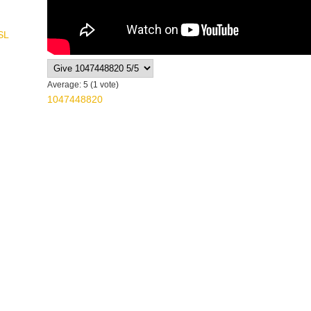
SL
Average:
5
(
1
vote)
1047448820