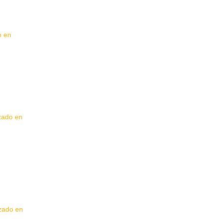
o en
izado en
izado en