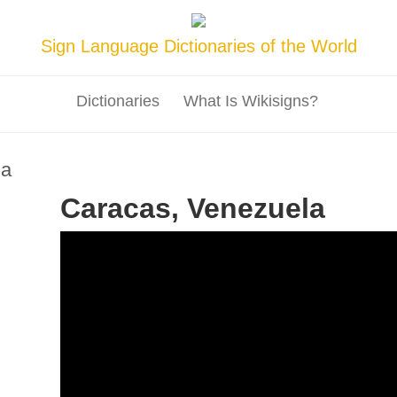
Sign Language Dictionaries of the World
Dictionaries
What Is Wikisigns?
na
Caracas, Venezuela
IMG 9407