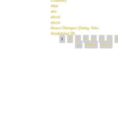
Culiacán)
Altar
alto
altura
altura
Alvaro Obregon (Deleg. Méx
Amabilidad (B)
Pages
1
2
3
4
5
6
7
…
next ›
last »