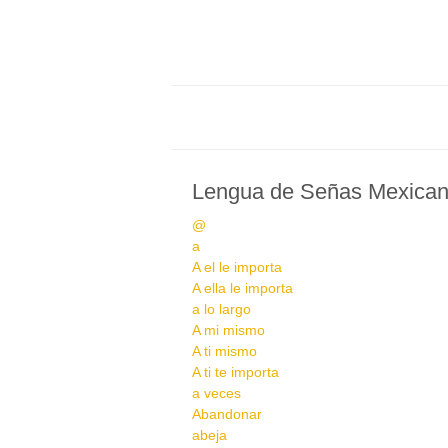
Lengua de Señas Mexica
@
a
A el le importa
A ella le importa
a lo largo
A mi mismo
A ti mismo
A ti te importa
a veces
Abandonar
abeja