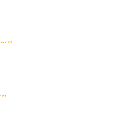
izado en
o en