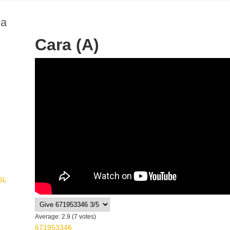
na
Cara (A)
IMG 9626
SL
Average:
2.9
(
7
votes)
671953346