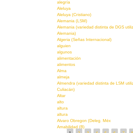
alegría
Aleluya
Aleluya (Cristiano)
Alemania (LSM)
Alemania (variedad distinta de DGS util
Alemania)
Algeria (Señas Internacional)
alguien
algunos
alimentación
alimentos
Alma
almeja
Almendra (variedad distinta de LSM util
Culiacán)
Altar
alto
altura
altura
Alvaro Obregon (Deleg. Méx
Amabilidad (B)