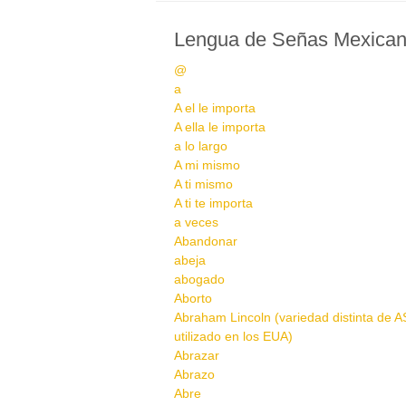
Lengua de Señas Mexica
@
a
A el le importa
A ella le importa
a lo largo
A mi mismo
A ti mismo
A ti te importa
a veces
Abandonar
abeja
abogado
Aborto
Abraham Lincoln (variedad distinta de A
utilizado en los EUA)
Abrazar
Abrazo
Abre