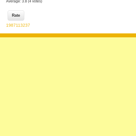
Average:
3.8
(
4
votes)
1987113237