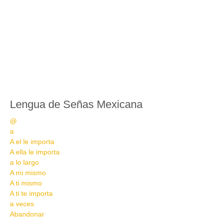
Lengua de Señas Mexicana
@
a
A el le importa
A ella le importa
a lo largo
A mi mismo
A ti mismo
A ti te importa
a veces
Abandonar