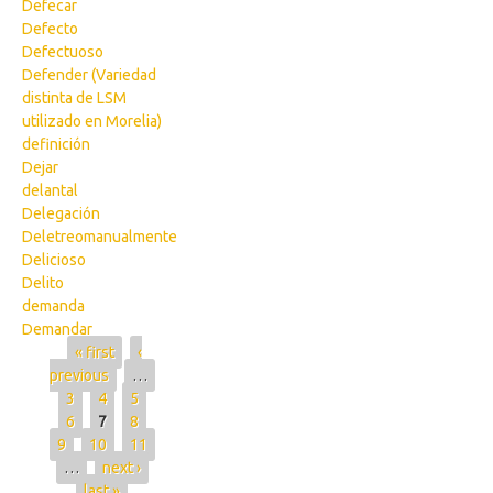
Defecar
Defecto
Defectuoso
Defender (Variedad
distinta de LSM
utilizado en Morelia)
definición
Dejar
delantal
Delegación
Deletreomanualmente
Delicioso
Delito
demanda
Demandar
Pages
« first
‹
previous
…
3
4
5
6
7
8
9
10
11
…
next ›
last »