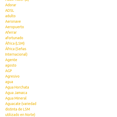
Adorar
ADSL
adulto
Aeronave
Aeropuerto
Aferrar
afortunado
África (LSM)
África (Señas
Internacional)
Agente
agosto
AGP
Agresivo
agua
Agua Horchata
Agua Jamaica
Agua Mineral
Aguacate (variedad
distinta de LSM
utilizado en Norte)