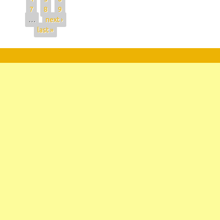
7
8
9
…
next ›
last »