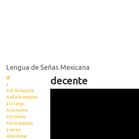
Lengua de Señas Mexicana
@
decente
a
A el le importa
Wikisigns Lengua de
A ella le importa
Señas Mexicana 3582
a lo largo
A mi mismo
A ti mismo
A ti te importa
a veces
Abandonar