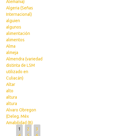
Alemania)
Algeria (Señas
Internacional)
alguien
algunos
alimentación
alimentos
Alma
almeja
Almendra (variedad
distinta de LSM
utilizado en
Culiacán)
Altar
alto
altura
altura
Alvaro Obregon
(Deleg. Méx
Amabilidad (B)
Pages
1
2
3
4
5
6