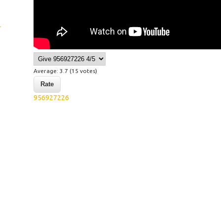
L
Average:
3.7
(
15
votes)
956927226