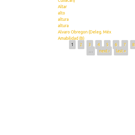
Culiacán)
Altar
alto
altura
altura
Alvaro Obregon (Deleg. Méx
Amabilidad (B)
Pages
1
2
3
4
5
6
7
8
…
next ›
last »