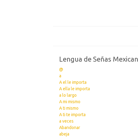
Lengua de Señas Mexica
@
a
A el le importa
A ella le importa
a lo largo
A mi mismo
A ti mismo
A ti te importa
a veces
Abandonar
abeja