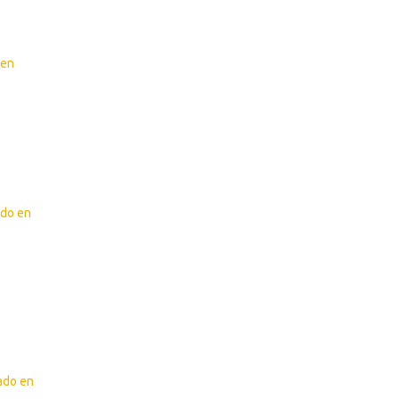
 en
ado en
zado en