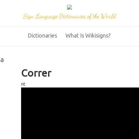
Sign Language Dictionaries of the World
Dictionaries
What Is Wikisigns?
na
Correr
nt
95