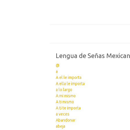
Lengua de Señas Mexica
@
a
A el le importa
A ella le importa
a lo largo
A mi mismo
A ti mismo
A ti te importa
a veces
Abandonar
abeja