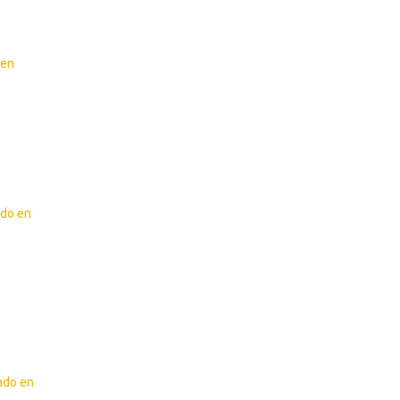
 en
ado en
zado en