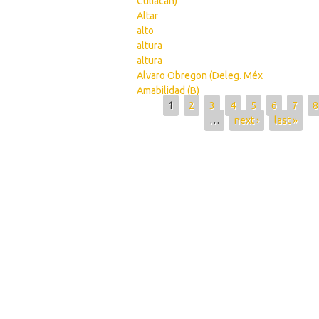
Culiacán)
Altar
alto
altura
altura
Alvaro Obregon (Deleg. Méx
Amabilidad (B)
Pages
1
2
3
4
5
6
7
8
…
next ›
last »