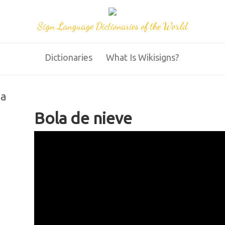
Sign Language Dictionaries of the World
Dictionaries
What Is Wikisigns?
na
Bola de nieve
36