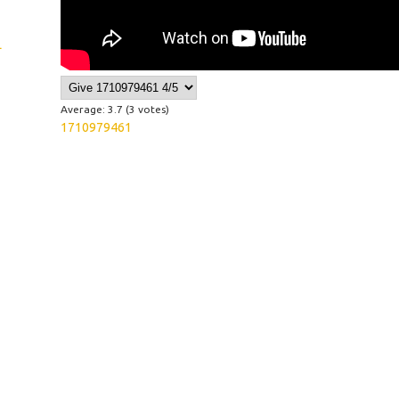
L
Average:
3.7
(
3
votes)
1710979461