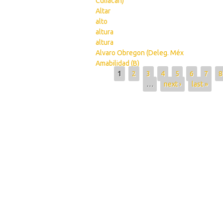
Culiacán)
Altar
alto
altura
altura
Alvaro Obregon (Deleg. Méx
Amabilidad (B)
Pages
1
2
3
4
5
6
7
8
…
next ›
last »