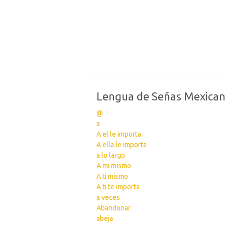
Lengua de Señas Mexica
@
a
A el le importa
A ella le importa
a lo largo
A mi mismo
A ti mismo
A ti te importa
a veces
Abandonar
abeja