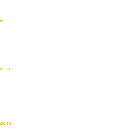
 en
ado en
zado en