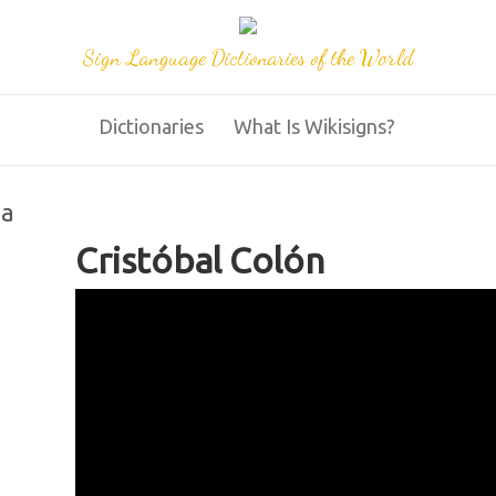
Sign Language Dictionaries of the World
Dictionaries
What Is Wikisigns?
na
Cristóbal Colón
79