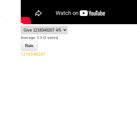
L
Average:
3.3
(
3
votes)
1218340207