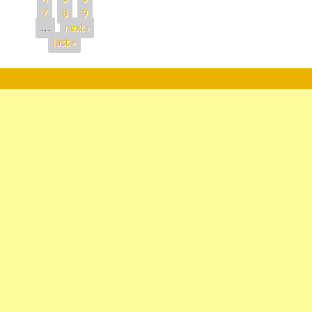
7
8
9
…
next ›
last »