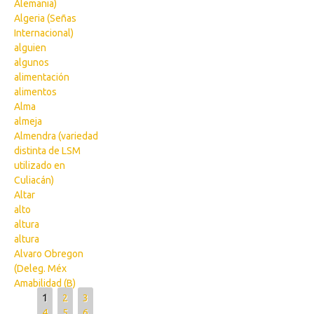
Alemania)
Algeria (Señas
Internacional)
alguien
algunos
alimentación
alimentos
Alma
almeja
Almendra (variedad
distinta de LSM
utilizado en
Culiacán)
Altar
alto
altura
altura
Alvaro Obregon
(Deleg. Méx
Amabilidad (B)
Pages
1
2
3
4
5
6