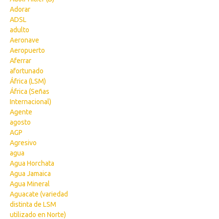
Adorar
ADSL
adulto
Aeronave
Aeropuerto
Aferrar
afortunado
África (LSM)
África (Señas
Internacional)
Agente
agosto
AGP
Agresivo
agua
Agua Horchata
Agua Jamaica
Agua Mineral
Aguacate (variedad
distinta de LSM
utilizado en Norte)