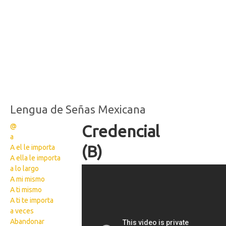
Lengua de Señas Mexicana
@
Credencial
a
(B)
A el le importa
A ella le importa
a lo largo
Credencial 2
A mi mismo
A ti mismo
A ti te importa
a veces
Abandonar