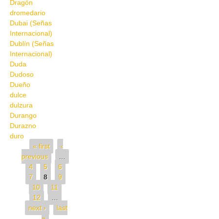
Dragón
dromedario
Dubai (Señas
Internacional)
Dublín (Señas
Internacional)
Duda
Dudoso
Dueño
dulce
dulzura
Durango
Durazno
duro
Pages
« first
‹
previous
…
4
5
6
7
8
9
10
11
12
…
next ›
last
»