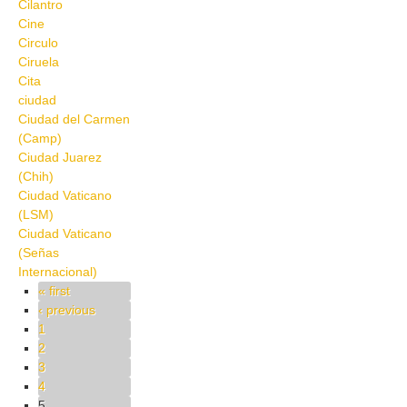
Cilantro
Cine
Circulo
Ciruela
Cita
ciudad
Ciudad del Carmen
(Camp)
Ciudad Juarez
(Chih)
Ciudad Vaticano
(LSM)
Ciudad Vaticano
(Señas
Internacional)
Pages
« first
‹ previous
1
2
3
4
5