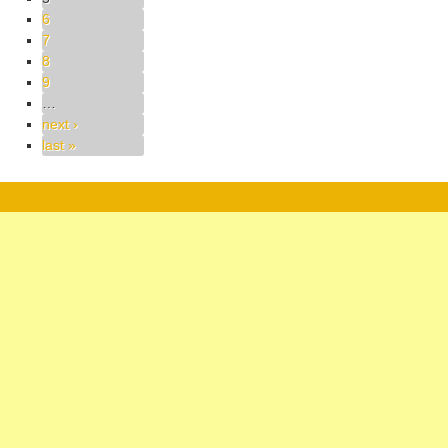
6
7
8
9
…
next ›
last »