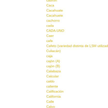
cabron
Caca
Cacahuate
Cacahuete
cachorro
cada
CADA-UNO
Caer
cafe
Cafeto (variedad distinta de LSM utiliza
Culiacán)
caja
cajón (A)
cajón (B)
Calabaza
Calcular
caldo
caliente
Calificación
California
Calle
Calvo