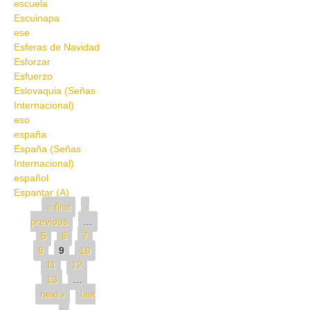
escuela
Escuinapa
ese
Esferas de Navidad
Esforzar
Esfuerzo
Eslovaquia (Señas
Internacional)
eso
españa
España (Señas
Internacional)
español
Espantar (A)
Pages
« first
‹
previous
…
5
6
7
8
9
10
11
12
13
…
next ›
last
»