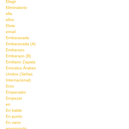
Elegir
Eliminatorio
ella
ellos
Elote
email
Embarazada
Embarazada (A)
Embarazo
Embarazo (B)
Emiliano Zapata
Emiratos Árabes
Unidos (Señas
Internacional)
Emo
Emperador
Empezar
en
En balde
En punto
En vano
enamorado