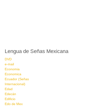
Lengua de Señas Mexicana
DVD
e-mail
Economia
Economica
Ecuador (Señas
Internacional)
Edad
Edecán
Edificio
Edo de Mex