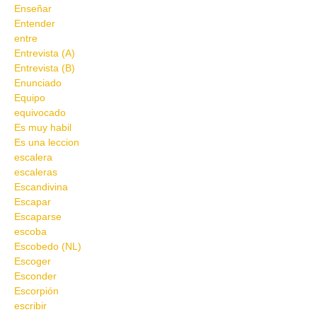
Enseñar
Entender
entre
Entrevista (A)
Entrevista (B)
Enunciado
Equipo
equivocado
Es muy habil
Es una leccion
escalera
escaleras
Escandivina
Escapar
Escaparse
escoba
Escobedo (NL)
Escoger
Esconder
Escorpión
escribir