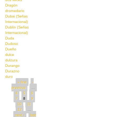
Dragón
dromedario
Dubai (Señas
Internacional)
Dublín (Señas
Internacional)
Duda
Dudoso
Dueño
dulce
dulzura
Durango
Durazno
duro
Pages
« first
‹
previous
…
4
5
6
7
8
9
10
11
12
…
next ›
last