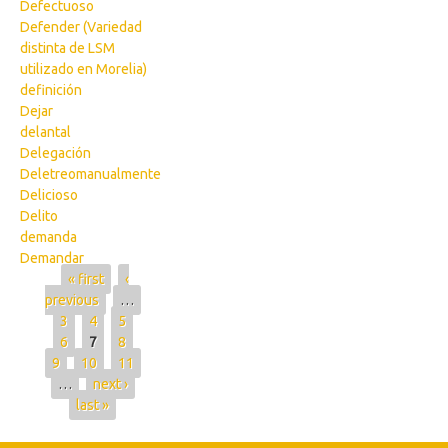
Defectuoso
Defender (Variedad
distinta de LSM
utilizado en Morelia)
definición
Dejar
delantal
Delegación
Deletreomanualmente
Delicioso
Delito
demanda
Demandar
Pages
« first
‹
previous
…
3
4
5
6
7
8
9
10
11
…
next ›
last »