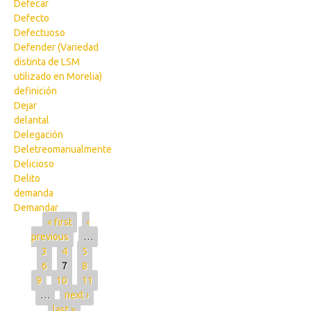
Defecar
Defecto
Defectuoso
Defender (Variedad
distinta de LSM
utilizado en Morelia)
definición
Dejar
delantal
Delegación
Deletreomanualmente
Delicioso
Delito
demanda
Demandar
Pages
« first
‹
previous
…
3
4
5
6
7
8
9
10
11
…
next ›
last »