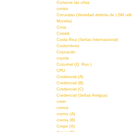
Cortarse las uñas
cortés
Corundas (Variedad distinta de LSM util
Morelia)
Cosa
Cosalá
Costa Rica (Señas Internacional)
Costumbres
Coyoacán
coyote
Cozumel (Q. Roo )
CPU
Credencial (A)
Credencial (B)
Credencial (C)
Credencial (Señas Antigua)
creer
crema
crema (A)
crema (B)
Crepe (A)