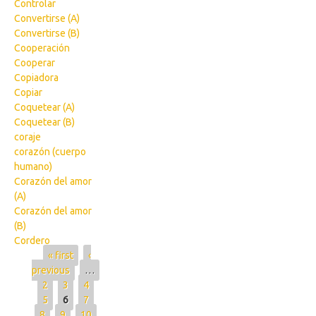
Controlar
Convertirse (A)
Convertirse (B)
Cooperación
Cooperar
Copiadora
Copiar
Coquetear (A)
Coquetear (B)
coraje
corazón (cuerpo
humano)
Corazón del amor
(A)
Corazón del amor
(B)
Cordero
Pages
« first
‹
previous
…
2
3
4
5
6
7
8
9
10